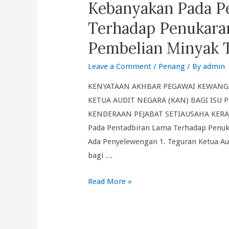
Kebanyakan Pada P
Terhadap Penukara
Pembelian Minyak 
Leave a Comment
/
Penang
/ By
admin
KENYATAAN AKHBAR PEGAWAI KEWANG
KETUA AUDIT NEGARA (KAN) BAGI ISU
KENDERAAN PEJABAT SETIAUSAHA KERAJA
Pada Pentadbiran Lama Terhadap Penuk
Ada Penyelewengan 1. Teguran Ketua A
bagi …
Teguran
Read More »
Ketua
Audit
Negeri