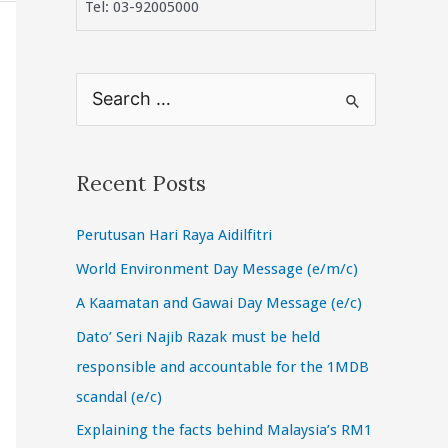
Tel: 03-92005000
S
e
a
r
Recent Posts
c
Perutusan Hari Raya Aidilfitri
h
f
World Environment Day Message (e/m/c)
o
A Kaamatan and Gawai Day Message (e/c)
r
Dato’ Seri Najib Razak must be held
:
responsible and accountable for the 1MDB
scandal (e/c)
Explaining the facts behind Malaysia’s RM1