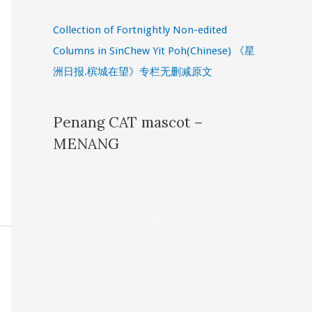
Collection of Fortnightly Non-edited
Columns in SinChew Yit Poh(Chinese) 《星
洲日报.槟城在望》专栏无删减原文
Penang CAT mascot –
MENANG