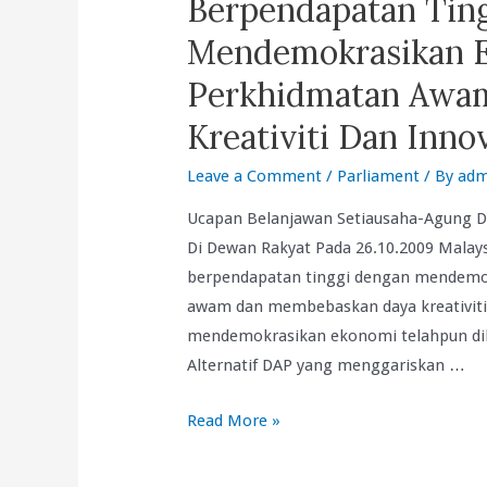
Berpendapatan Tin
Mendemokrasikan E
Perkhidmatan Awa
Kreativiti Dan Inn
Leave a Comment
/
Parliament
/ By
adm
Ucapan Belanjawan Setiausaha-Agung D
Di Dewan Rakyat Pada 26.10.2009 Malay
berpendapatan tinggi dengan mendemo
awam dan membebaskan daya kreativiti 
mendemokrasikan ekonomi telahpun dib
Alternatif DAP yang menggariskan …
Malaysia
Read More »
Hanya
Berjaya