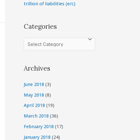
trillion of liabilities (e/c)
Categories
C
a
t
Archives
e
g
June 2018
(3)
o
May 2018
(8)
r
April 2018
(19)
i
March 2018
(36)
e
February 2018
(17)
s
January 2018
(24)