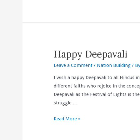
Dr
Teng
Hock
Nan
should
apologize
Happy Deepavali
for
lying
Leave a Comment
/
Nation Building
/ B
that
the
I wish a happy Deepavali to all Hindus in
maintenance
different faiths who rejoice in the conce
cost
Deepavali as the Festival of Lights is th
for
struggle …
PG1,
Happy
Read More »
the
Deepavali
official
car