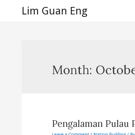
Skip
Lim Guan Eng
to
content
Month:
Octobe
Pengalaman Pulau 
Leave a Comment
/
Nation Building
/ B