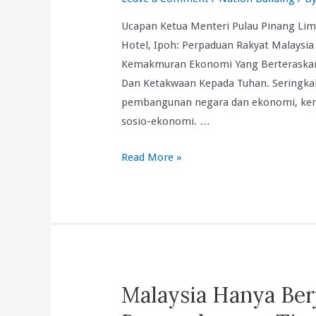
Ucapan Ketua Menteri Pulau Pinang Lim
Hotel, Ipoh: Perpaduan Rakyat Malaysia
Kemakmuran Ekonomi Yang Berteraskan 
Dan Ketakwaan Kepada Tuhan. Seringka
pembangunan negara dan ekonomi, kem
sosio-ekonomi. …
Pengalaman
Read More »
Pulau
Pinang:
Perpaduan
Kaum
Malaysia Hanya Ber