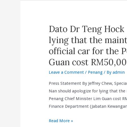
Yang
Kebanyakan
Pada
Dato Dr Teng Hock 
Pentadbiran
Lama
lying that the main
Terhadap
official car for the
Penukaran
Tayar
Guan cost RM50,00
RM
Leave a Comment
/
Penang
/ By
admin
31,064
Dan
Press Statement By Jeffrey Chew, Specia
Pembelian
Nan should apologize for lying that the 
Minyak
Penang Chief Minister Lim Guan cost RM
Tidak
Finance Department (Jabatan Kewangan 
Ada
Penyelewengan
Dato
Read More »