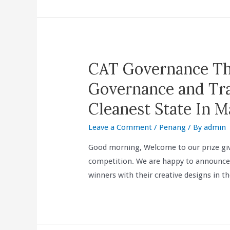
Menjadi
Ekonomi
Berpendapatan
Tinggi
CAT Governance Th
Dengan
Mendemokrasikan
Governance and Tr
Ekonomi,
Cleanest State In M
Reformasikan
Perkhidmatan
Leave a Comment
/
Penang
/ By
admin
Awam
Good morning, Welcome to our prize gi
Dan
competition. We are happy to announce
Membebaskan
winners with their creative designs in 
Daya
Kreativiti
Dan
Innovasi