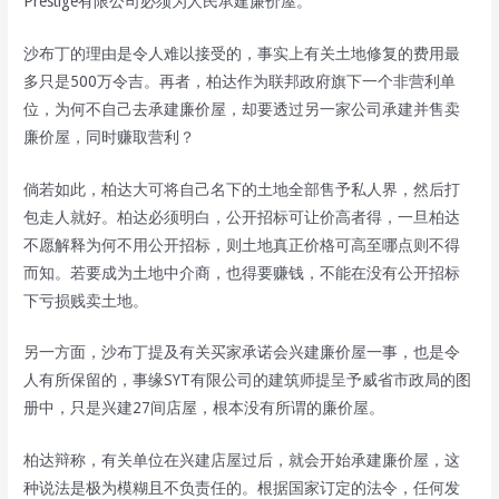
Prestige有限公司必须为人民承建廉价屋。
沙布丁的理由是令人难以接受的，事实上有关土地修复的费用最
多只是500万令吉。再者，柏达作为联邦政府旗下一个非营利单
位，为何不自己去承建廉价屋，却要透过另一家公司承建并售卖
廉价屋，同时赚取营利？
倘若如此，柏达大可将自己名下的土地全部售予私人界，然后打
包走人就好。柏达必须明白，公开招标可让价高者得，一旦柏达
不愿解释为何不用公开招标，则土地真正价格可高至哪点则不得
而知。若要成为土地中介商，也得要赚钱，不能在没有公开招标
下亏损贱卖土地。
另一方面，沙布丁提及有关买家承诺会兴建廉价屋一事，也是令
人有所保留的，事缘SYT有限公司的建筑师提呈予威省市政局的图
册中，只是兴建27间店屋，根本没有所谓的廉价屋。
柏达辩称，有关单位在兴建店屋过后，就会开始承建廉价屋，这
种说法是极为模糊且不负责任的。根据国家订定的法令，任何发