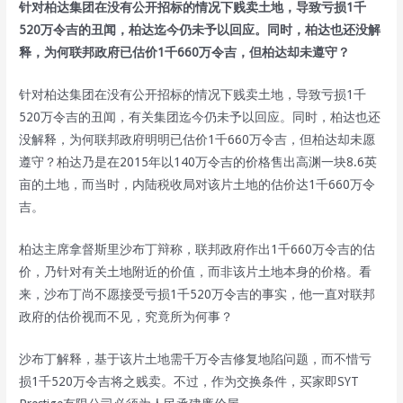
针对柏达集团在没有公开招标的情况下贱卖土地，导致亏损1千
520万令吉的丑闻，柏达迄今仍未予以回应。同时，柏达也还没解
释，为何联邦政府已估价1千660万令吉，但柏达却未遵守？
针对柏达集团在没有公开招标的情况下贱卖土地，导致亏损1千
520万令吉的丑闻，有关集团迄今仍未予以回应。同时，柏达也还
没解释，为何联邦政府明明已估价1千660万令吉，但柏达却未愿
遵守？柏达乃是在2015年以140万令吉的价格售出高渊一块8.6英
亩的土地，而当时，内陆税收局对该片土地的估价达1千660万令
吉。
柏达主席拿督斯里沙布丁辩称，联邦政府作出1千660万令吉的估
价，乃针对有关土地附近的价值，而非该片土地本身的价格。看
来，沙布丁尚不愿接受亏损1千520万令吉的事实，他一直对联邦
政府的估价视而不见，究竟所为何事？
沙布丁解释，基于该片土地需千万令吉修复地陷问题，而不惜亏
损1千520万令吉将之贱卖。不过，作为交换条件，买家即SYT