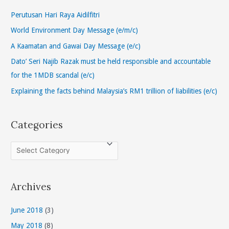
c
h
Perutusan Hari Raya Aidilfitri
f
World Environment Day Message (e/m/c)
o
A Kaamatan and Gawai Day Message (e/c)
r
Dato’ Seri Najib Razak must be held responsible and accountable
:
for the 1MDB scandal (e/c)
Explaining the facts behind Malaysia’s RM1 trillion of liabilities (e/c)
Categories
C
a
t
Archives
e
g
June 2018
(3)
o
May 2018
(8)