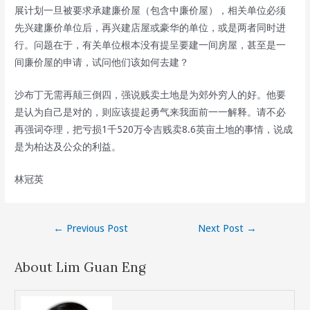
展计划一旦被要求承建廉价屋（包含中廉价屋），相关单位必须
先兴建廉价单位后，再兴建店屋或豪华的单位，或是两者同时进
行。问题在于，有关单位根本没有提呈要建一间房屋，甚至是一
间廉价屋的申请，试问他们该如何去建？
沙布丁无需再颠三倒四，强说贱卖土地是为郊外穷人的好。他要
是认为自己是对的，则应该提起勇气来我面前一一解释。请不必
再强词夺理，把亏损1千520万令吉贱卖8.6英亩土地的事情，说成
是为柏达及公众的利益。
林冠英
Post
←
Previous Post
Next Post
→
navigation
About Lim Guan Eng