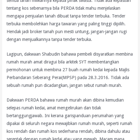
semua tanah milikannya kepada pihak swasta. Tidak ada kepastian
tentang kos sebenarnya bila PERDA tidak mahu menjelaskan
mengapa penjualan tanah dibuat tanpa tender terbuka. Tender
terbuka membolehkan harga tawaran yang paling tinggi dipilih.
Hendak jadi broker tanah pun mesti untung, jangan-jangan rugi
dengan menjualkannya tanpa tender terbuka.
Lagipun, dakwaan Shabudin bahawa pembeli disyaratkan membina
rumah murah amat diragui bila arkitek SYT membentangkan
permohonan untuk membina 27 buah rumah kedai kepada Majlis
Perbandaran Seberang Perai(MPSP) pada 28.3.2016. Tidak ada
sebuah rumah pun dicadangkan, jangan sebut rumah murah.
Dakwaan PERDA bahawa rumah murah akan dibina kemudian
selepas rumah kedai, amat mengelirukan dan tidak
bertanggungjawab. Ini kerana garispanduan perumahan yang
dipakai di seluruh negara mewajibkan rumah murah, seperti rumah
kos rendah dan rumah kos sederhana rendah, dibina dahulu atau
serentak dengan rumah kedai atau yang mewah. Macam mana