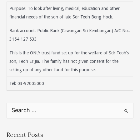
Purpose: To look after living, medical, education and other
financial needs of the son of late Sdr Teoh Beng Hock.
Bank account: Public Bank (Cawangan Sri Kembangan) A/C No.:
3154 127 533
This is the ONLY trust fund set up for the welfare of Sdr Teoh’s
son, Teoh Er Jia. The family has not given consent for the
setting up of any other fund for this purpose.
Tel: 03-92005000
S
e
a
r
Recent Posts