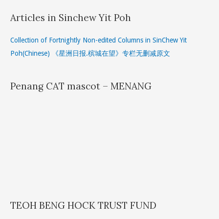
Articles in Sinchew Yit Poh
Collection of Fortnightly Non-edited Columns in SinChew Yit
Poh(Chinese) 《星洲日报.槟城在望》专栏无删减原文
Penang CAT mascot – MENANG
TEOH BENG HOCK TRUST FUND