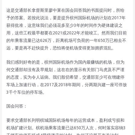
这是交通部长拿督斯里廖中莱在国会回答我的书面提问时，所给
予的答案。若按此说法，要是提升槟州国际机场的计划在2017年
获得批准，这意味我们必须花多至少3年的时间作为硬体建设之
用，这些工程最早都要在2021或2022年才能竣工。然而我们目前
的年乘客流量已达626万，距离机场可负荷的一年650万已相去不
远，要是再不赶快提升，恐怕将使机场变得更加拥挤混乱。
我们感到好奇的是，槟州国际机场作为国内最赚钱的机场，但为
何交通部却没有及早规划，这在在的显示有关部门马虎及不严谨
的态度，实为令人诟病。我们殷切希望，交通部至少可在增建停
车场上加速行动，在2017及2018年期间，分两期兴建一座可停放
3千个车位的停车场。
国会问答：
要求交通部长列明槟城国际机场每年的运营成本，盈利或亏损和
机场扩建计划。槟机场乘客流量已达650万人次，何时落实容纳3