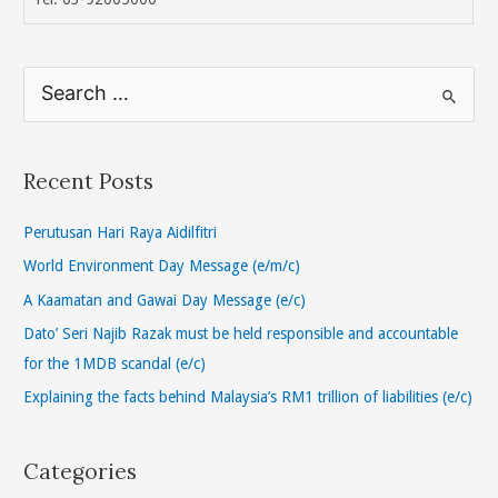
S
e
a
r
Recent Posts
c
h
Perutusan Hari Raya Aidilfitri
f
World Environment Day Message (e/m/c)
o
A Kaamatan and Gawai Day Message (e/c)
r
Dato’ Seri Najib Razak must be held responsible and accountable
:
for the 1MDB scandal (e/c)
Explaining the facts behind Malaysia’s RM1 trillion of liabilities (e/c)
Categories