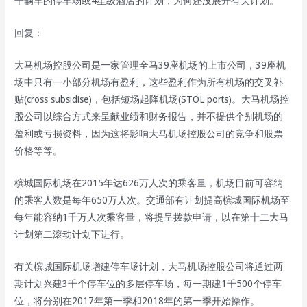
千辆车的停车场或4星级酒店的计划，为何还没展开有关计划。
回复：
大马机场控股公司是一家管理全马39座机场的上市公司，39座机
场中只有一小部分机场有盈利，这些盈利作为所有机场的交叉补
贴(cross subsidise)，包括短场起降机场(STOL ports)。大马机场控
股公司以综合方式来呈献业绩和财务报告，并不提供个别机场的
盈利或亏损资料，因为这将影响大马机场控股公司的竞争和股票
价格等等。
槟城国际机场在2015年达626万人次的乘客量，机场目前可容纳
的乘客人数是每年650万人次。交通部有计划提高槟城国际机场至
每年能容纳1千万人次乘客量，将提呈拨款申请，以在第十二大马
计划第二滚动计划下进行。
有关槟城国际机场增建停车场计划，大马机场控股公司将通过两
期计划兴建3千个停车位的多层停车场，每一期建1千500个停车
位，将分别在2017年第一季和2018年的第一季开始操作。