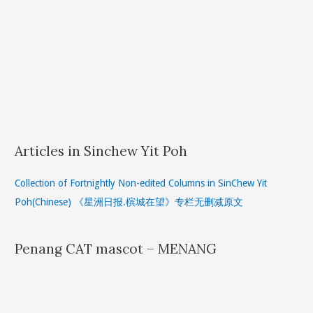
Articles in Sinchew Yit Poh
Collection of Fortnightly Non-edited Columns in SinChew Yit
Poh(Chinese) 《星洲日报.槟城在望》专栏无删减原文
Penang CAT mascot – MENANG