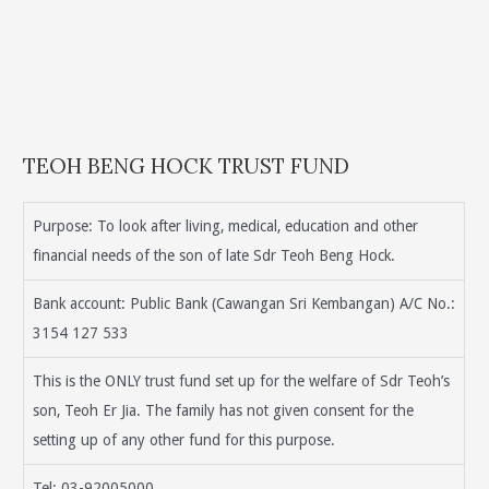
TEOH BENG HOCK TRUST FUND
Purpose: To look after living, medical, education and other
financial needs of the son of late Sdr Teoh Beng Hock.
Bank account: Public Bank (Cawangan Sri Kembangan) A/C No.:
3154 127 533
This is the ONLY trust fund set up for the welfare of Sdr Teoh’s
son, Teoh Er Jia. The family has not given consent for the
setting up of any other fund for this purpose.
Tel: 03-92005000