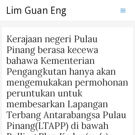
Skip
Lim Guan Eng
to
Main
content
Men
Kerajaan negeri Pulau
Pinang berasa kecewa
bahawa Kementerian
Pengangkutan hanya akan
mengemukakan permohonan
peruntukan untuk
membesarkan Lapangan
Terbang Antarabangsa Pulau
Pinang(LTAPP) di bawah