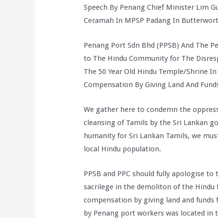
Speech By Penang Chief Minister Lim Gua
Ceramah In MPSP Padang In Butterworth
Penang Port Sdn Bhd (PPSB) And The Pe
to The Hindu Community for The Disresp
The 50 Year Old Hindu Temple/Shrine In
Compensation By Giving Land And Funds 
We gather here to condemn the oppressi
cleansing of Tamils by the Sri Lankan go
humanity for Sri Lankan Tamils, we must 
local Hindu population.
PPSB and PPC should fully apologise to 
sacrilege in the demoliton of the Hindu 
compensation by giving land and funds f
by Penang port workers was located in t