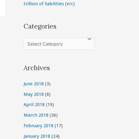
trillion of liabilities (e/c)
Categories
C
a
t
Archives
e
g
June 2018
(3)
o
May 2018
(8)
r
April 2018
(19)
i
March 2018
(36)
e
February 2018
(17)
s
January 2018
(24)