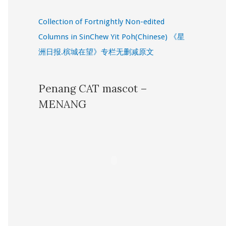
Collection of Fortnightly Non-edited
Columns in SinChew Yit Poh(Chinese) 《星
洲日报.槟城在望》专栏无删减原文
Penang CAT mascot –
MENANG