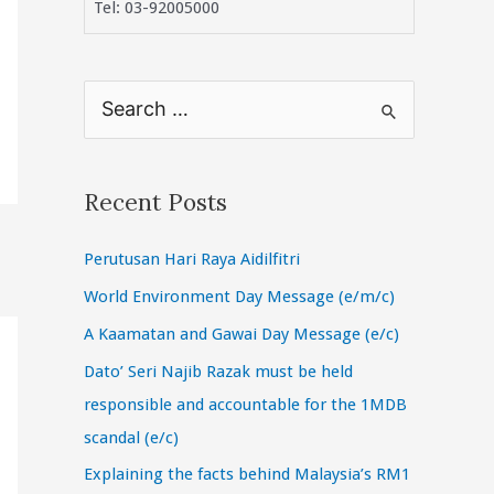
Tel: 03-92005000
S
e
a
r
Recent Posts
c
Perutusan Hari Raya Aidilfitri
h
f
World Environment Day Message (e/m/c)
o
A Kaamatan and Gawai Day Message (e/c)
r
Dato’ Seri Najib Razak must be held
:
responsible and accountable for the 1MDB
scandal (e/c)
Explaining the facts behind Malaysia’s RM1