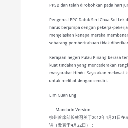
PPSB dan telah dirobohkan pada hari Ju
Pengerusi PPC Datuk Seri Chua Soi Lek d
harus berjumpa dengan pekerja-pekerja
menjelaskan kenapa mereka membenarkan
sebarang pemberitahuan tidak diberika
Kerajaan negeri Pulau Pinang berasa t
kuat tindakan yang mencederakan ran
masyarakat Hindu. Saya akan melawat 
untuk melihat dengan sendiri.
Lim Guan Eng
—-Mandarin Version—-
槟州首席部长林冠英于2012年4月21日
讲（发表于4月22日）：