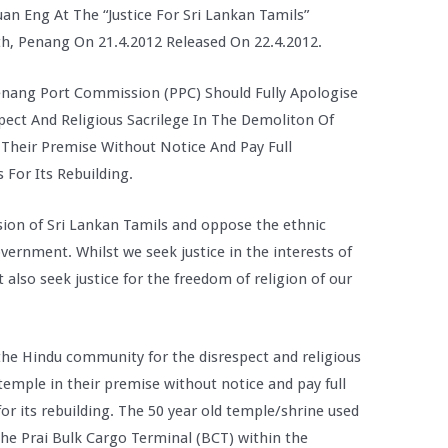
n Eng At The “Justice For Sri Lankan Tamils”
, Penang On 21.4.2012 Released On 22.4.2012.
nang Port Commission (PPC) Should Fully Apologise
ect And Religious Sacrilege In The Demoliton Of
 Their Premise Without Notice And Pay Full
For Its Rebuilding.
on of Sri Lankan Tamils and oppose the ethnic
vernment. Whilst we seek justice in the interests of
also seek justice for the freedom of religion of our
the Hindu community for the disrespect and religious
temple in their premise without notice and pay full
or its rebuilding. The 50 year old temple/shrine used
he Prai Bulk Cargo Terminal (BCT) within the