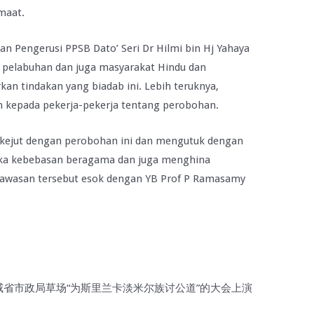
maat.
an Pengerusi PPSB Dato’ Seri Dr Hilmi bin Hj Yahaya
 pelabuhan dan juga masyarakat Hindu dan
 tindakan yang biadab ini. Lebih teruknya,
n kepada pekerja-pekerja tentang perobohan.
erkejut dengan perobohan ini dan mengutuk dengan
gka kebebasan beragama dan juga menghina
kawasan tersebut esok dengan YB Prof P Ramasamy
在威省市政局草场“为斯里兰卡淡米尔族讨公道”的大会上演