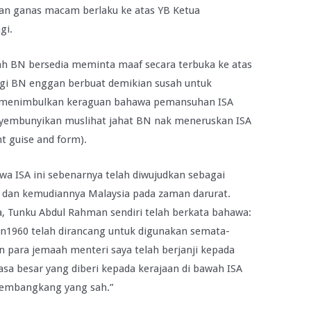
gan ganas macam berlaku ke atas YB Ketua
gi.
ah BN bersedia meminta maaf secara terbuka ke atas
i BN enggan berbuat demikian susah untuk
n menimbulkan keraguan bahawa pemansuhan ISA
yembunyikan muslihat jahat BN nak meneruskan ISA
nt guise and form).
wa ISA ini sebenarnya telah diwujudkan sebagai
 dan kemudiannya Malaysia pada zaman darurat.
, Tunku Abdul Rahman sendiri telah berkata bahawa:
un1960 telah dirancang untuk digunakan semata-
para jemaah menteri saya telah berjanji kepada
sa besar yang diberi kepada kerajaan di bawah ISA
pembangkang yang sah.”