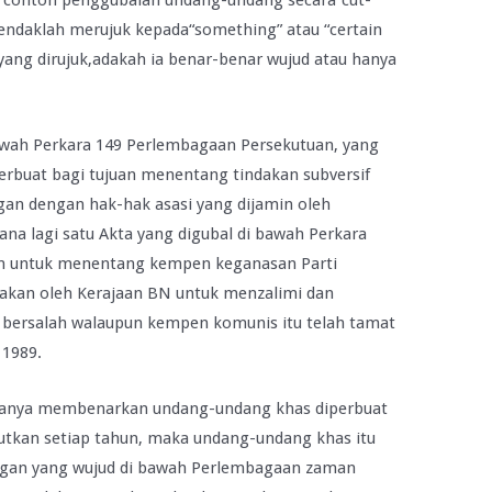
atu contoh penggubalan undang-undang secara“cut-
 hendaklah merujuk kepada“something” atau “certain
yang dirujuk,adakah ia benar-benar wujud atau hanya
bawah Perkara 149 Perlembagaan Persekutuan, yang
buat bagi tujuan menentang tindakan subversif
an dengan hak-hak asasi yang dijamin oleh
a lagi satu Akta yang digubal di bawah Perkara
uan untuk menentang kempen keganasan Parti
nakan oleh Kerajaan BN untuk menzalimi dan
k bersalah walaupun kempen komunis itu telah tamat
 1989.
 hanya membenarkan undang-undang khas diperbuat
anjutkan setiap tahun, maka undang-undang khas itu
ungan yang wujud di bawah Perlembagaan zaman