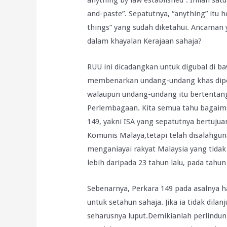
anything by law established”. Inilah s
and-paste”. Sepatutnya, “anything” itu
things” yang sudah diketahui. Ancaman 
dalam khayalan Kerajaan sahaja?
RUU ini dicadangkan untuk digubal di 
membenarkan undang-undang khas diper
walaupun undang-undang itu bertentang
Perlembagaan. Kita semua tahu bagaiman
149, yakni ISA yang sepatutnya bertuj
Komunis Malaya,tetapi telah disalahgu
menganiayai rakyat Malaysia yang tida
lebih daripada 23 tahun lalu, pada tahun
Sebenarnya, Perkara 149 pada asalnya
untuk setahun sahaja. Jika ia tidak dil
seharusnya luput.Demikianlah perlind