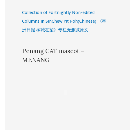
Collection of Fortnightly Non-edited
Columns in SinChew Yit Poh(Chinese) 《星
洲日报.槟城在望》专栏无删减原文
Penang CAT mascot –
MENANG