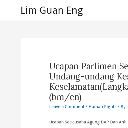
Skip
Lim Guan Eng
to
content
Ucapan Parlimen S
Undang-undang Ke
Keselamatan(Langka
(bm/cn)
Leave a Comment
/
Human Rights
/ By
Ucapan Setiausaha Agung DAP Dan Ahli