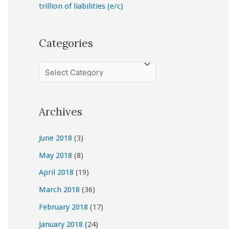
trillion of liabilities (e/c)
Categories
C
a
t
Archives
e
g
June 2018
(3)
o
May 2018
(8)
r
April 2018
(19)
i
March 2018
(36)
e
February 2018
(17)
s
January 2018
(24)