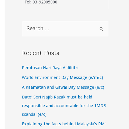
Tel: 03-92005000
S
e
a
r
Recent Posts
c
Perutusan Hari Raya Aidilfitri
h
f
World Environment Day Message (e/m/c)
o
A Kaamatan and Gawai Day Message (e/c)
r
Dato’ Seri Najib Razak must be held
:
responsible and accountable for the 1MDB
scandal (e/c)
Explaining the facts behind Malaysia’s RM1