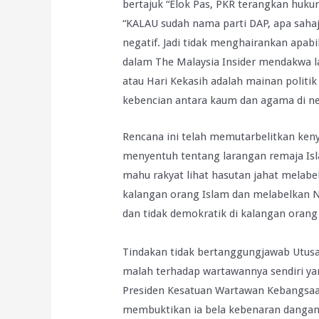
bertajuk “Elok Pas, PKR terangkan huku
“KALAU sudah nama parti DAP, apa sahaja
negatif. Jadi tidak menghairankan apab
dalam The Malaysia Insider mendakwa 
atau Hari Kekasih adalah mainan polit
kebencian antara kaum dan agama di ne
Rencana ini telah memutarbelitkan keny
menyentuh tentang larangan remaja Isl
mahu rakyat lihat hasutan jahat melabe
kalangan orang Islam dan melabelkan N
dan tidak demokratik di kalangan orang
Tindakan tidak bertanggungjawab Utus
malah terhadap wartawannya sendiri ya
Presiden Kesatuan Wartawan Kebangsaan
membuktikan ia bela kebenaran dangan