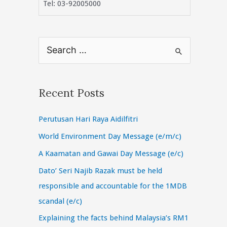
Tel: 03-92005000
S
e
a
r
Recent Posts
c
Perutusan Hari Raya Aidilfitri
h
f
World Environment Day Message (e/m/c)
o
A Kaamatan and Gawai Day Message (e/c)
r
Dato’ Seri Najib Razak must be held
:
responsible and accountable for the 1MDB
scandal (e/c)
Explaining the facts behind Malaysia’s RM1