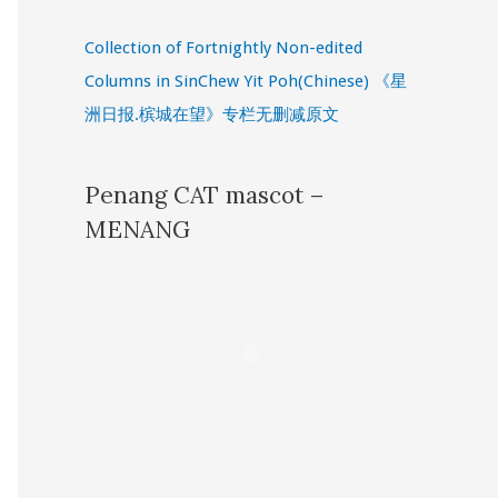
Collection of Fortnightly Non-edited
Columns in SinChew Yit Poh(Chinese) 《星
洲日报.槟城在望》专栏无删减原文
Penang CAT mascot –
MENANG