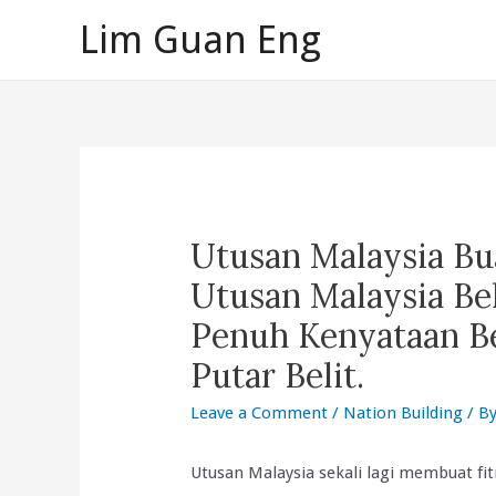
Skip
Lim Guan Eng
to
content
Utusan Malaysia Bu
Utusan Malaysia Be
Penuh Kenyataan Be
Putar Belit.
Leave a Comment
/
Nation Building
/ B
Utusan Malaysia sekali lagi membuat fi