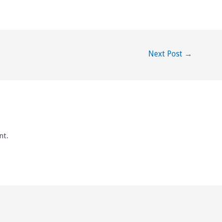
Next Post
→
nt.