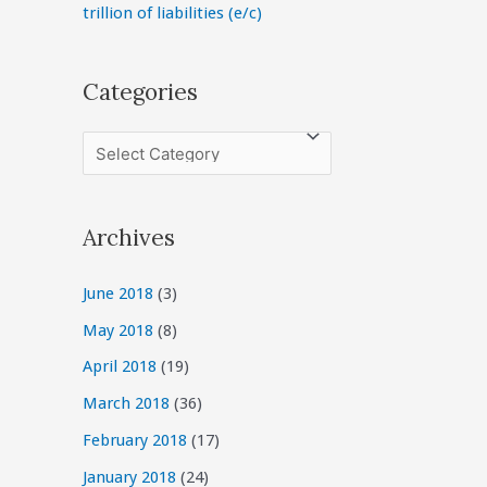
trillion of liabilities (e/c)
Categories
C
a
t
Archives
e
g
June 2018
(3)
o
May 2018
(8)
r
April 2018
(19)
i
March 2018
(36)
e
February 2018
(17)
s
January 2018
(24)