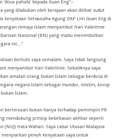
m ‘dosa pahala’ kepada Guan Eng”:-
 yang dilakukan oleh kerajaan akan dilihat sudut
ila kenyataan Setiausaha Agung DAP Lim Guan Eng di
larangan remaja Islam menyambut Hari Valentine
ik Barisan Nasional (BN) yang mahu menimbulkan
gara ini…”
ataan bertulis saya semalam. Saya tidak langsung
am menyambut Hari Valentine. Sebaliknya saya
lkan amalan orang bukan Islam sebagai berdosa di
egara-negara Islam sebagai mundur, miskin, korup
 bukan Islam.
an berterusan bukan hanya terhadap pemimpin PR
ng mendukung prinsip kebebasan akhbar seperti
 (NUJ) Hata Wahari. Saya cabar Utusan Malaysia
 menyiarkan penuh kenyataan saya untuk