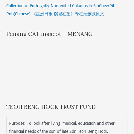
Collection of Fortnightly Non-edited Columns in SinChew Yit
Poh(Chinese) 《星洲日报.槟城在望》专栏无删减原文
Penang CAT mascot – MENANG
TEOH BENG HOCK TRUST FUND
Purpose: To look after living, medical, education and other
financial needs of the son of late Sdr Teoh Beng Hock.