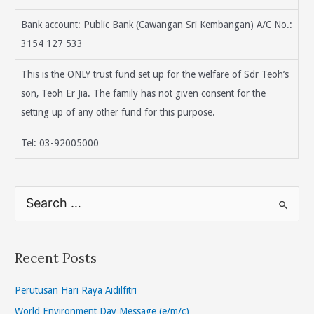
Bank account: Public Bank (Cawangan Sri Kembangan) A/C No.:
3154 127 533
This is the ONLY trust fund set up for the welfare of Sdr Teoh’s
son, Teoh Er Jia. The family has not given consent for the
setting up of any other fund for this purpose.
Tel: 03-92005000
S
e
a
r
Recent Posts
c
h
Perutusan Hari Raya Aidilfitri
f
World Environment Day Message (e/m/c)