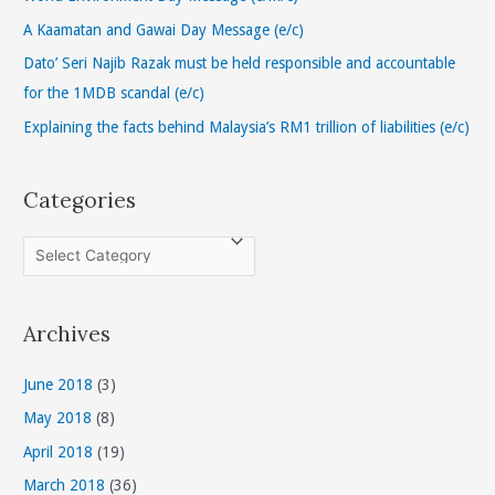
o
A Kaamatan and Gawai Day Message (e/c)
r
Dato’ Seri Najib Razak must be held responsible and accountable
:
for the 1MDB scandal (e/c)
Explaining the facts behind Malaysia’s RM1 trillion of liabilities (e/c)
Categories
C
a
t
Archives
e
g
June 2018
(3)
o
May 2018
(8)
r
April 2018
(19)
i
March 2018
(36)
e