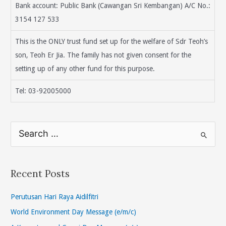
Bank account: Public Bank (Cawangan Sri Kembangan) A/C No.:
3154 127 533
This is the ONLY trust fund set up for the welfare of Sdr Teoh’s
son, Teoh Er Jia. The family has not given consent for the
setting up of any other fund for this purpose.
Tel: 03-92005000
S
e
a
r
Recent Posts
c
h
Perutusan Hari Raya Aidilfitri
f
World Environment Day Message (e/m/c)
o