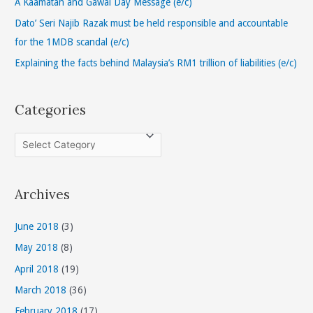
A Kaamatan and Gawai Day Message (e/c)
r
Dato’ Seri Najib Razak must be held responsible and accountable
:
for the 1MDB scandal (e/c)
Explaining the facts behind Malaysia’s RM1 trillion of liabilities (e/c)
Categories
C
a
t
Archives
e
g
June 2018
(3)
o
May 2018
(8)
r
April 2018
(19)
i
March 2018
(36)
e
s
February 2018
(17)