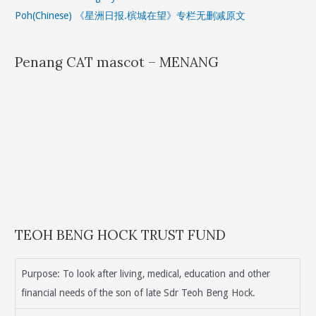
Poh(Chinese) 《星洲日报.槟城在望》专栏无删减原文
Penang CAT mascot – MENANG
TEOH BENG HOCK TRUST FUND
Purpose: To look after living, medical, education and other
financial needs of the son of late Sdr Teoh Beng Hock.