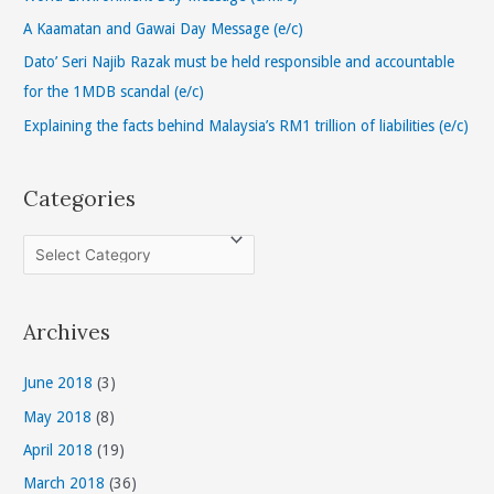
o
A Kaamatan and Gawai Day Message (e/c)
r
Dato’ Seri Najib Razak must be held responsible and accountable
:
for the 1MDB scandal (e/c)
Explaining the facts behind Malaysia’s RM1 trillion of liabilities (e/c)
Categories
C
a
t
Archives
e
g
June 2018
(3)
o
May 2018
(8)
r
April 2018
(19)
i
March 2018
(36)
e