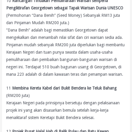
10
Rancangan Tindakan Pemuliharaan Warisan sempena
Pengiktirafan Georgetown sebagai Tapak Warisan Dunia UNESCO
(Permohonan “Dana Benih” (Seed Money) Sebanyak RM13 juta
dan Pinjaman Mudah RM200 juta.)
”Dana Benih” adalah bagi memastikan Georgetown dapat
mengekalkan dan menambah nilai sifat dan ciri warisan sedia ada.
Pinjaman mudah sebanyak RM200 juta diperlukan bagi membantu
Kerajaan Negeri dan tuan punya swasta dalam usaha-usaha
pemuliharaan dan pembaikan bangunan-bangunan warisan di
negeri ini. Terdapat 510 buah bagunan usang di Georgetown, di
mana 223 adalah di dalam kawasan teras dan penampan warisan.
11
Membina Kereta Kabel dari Bukit Bendera ke Teluk Bahang
(RM200 juta)
Kerajaan Negeri pada prinsipnya bersetuju dengan pelaksanaan
projek ini yang akan disasarkan bemula setelah kerja-kerja
menaiktaraf sistem Keretapi Bukit Bendera selesai.
12
Projek Pusat Halal Hab di Balik Pulau dan Batu Kawan