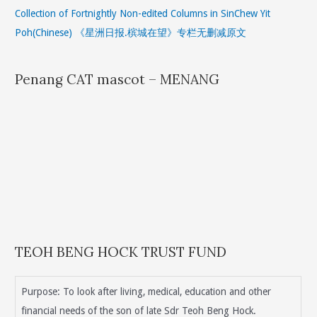
Collection of Fortnightly Non-edited Columns in SinChew Yit
Poh(Chinese) 《星洲日报.槟城在望》专栏无删减原文
Penang CAT mascot – MENANG
TEOH BENG HOCK TRUST FUND
Purpose: To look after living, medical, education and other
financial needs of the son of late Sdr Teoh Beng Hock.