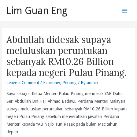
Skip
Lim Guan Eng
to
Main
content
Men
Abdullah didesak supaya
meluluskan peruntukan
sebanyak RM10.26 Billion
kepada negeri Pulau Pinang.
Leave a Comment
/
Economy
,
Penang
/ By
admin
Saya sebagai Ketua Menteri Pulau Pinang mendesak YAB Dato’
Seri Abdullah Bin Haji Ahmad Badawi, Perdana Menteri Malaysia
supaya meluluskan peruntukan sebanyak RM10.26 Billion kepada
negeri Pulau Pinang sebelum menyerahkan jawatan Perdana
Menteri kepada YAB Najib Tun Razak pada bulan Mac tahun
depan.