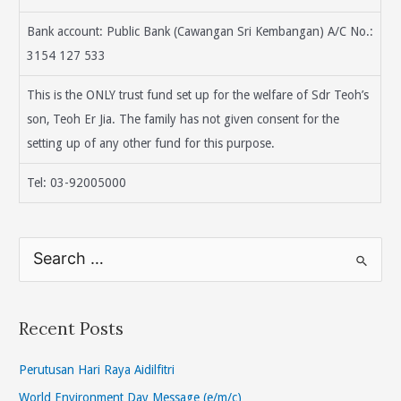
Bank account: Public Bank (Cawangan Sri Kembangan) A/C No.:
3154 127 533
This is the ONLY trust fund set up for the welfare of Sdr Teoh’s
son, Teoh Er Jia. The family has not given consent for the
setting up of any other fund for this purpose.
Tel: 03-92005000
S
e
a
r
Recent Posts
c
h
Perutusan Hari Raya Aidilfitri
f
World Environment Day Message (e/m/c)