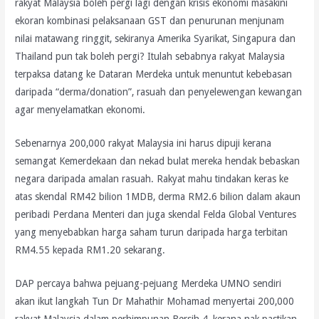
rakyat Malaysia boleh pergi lagi dengan krisis ekonomi masakini
ekoran kombinasi pelaksanaan GST dan penurunan menjunam
nilai matawang ringgit, sekiranya Amerika Syarikat, Singapura dan
Thailand pun tak boleh pergi? Itulah sebabnya rakyat Malaysia
terpaksa datang ke Dataran Merdeka untuk menuntut kebebasan
daripada “derma/donation”, rasuah dan penyelewengan kewangan
agar menyelamatkan ekonomi.
Sebenarnya 200,000 rakyat Malaysia ini harus dipuji kerana
semangat Kemerdekaan dan nekad bulat mereka hendak bebaskan
negara daripada amalan rasuah. Rakyat mahu tindakan keras ke
atas skendal RM42 bilion 1MDB, derma RM2.6 bilion dalam akaun
peribadi Perdana Menteri dan juga skendal Felda Global Ventures
yang menyebabkan harga saham turun daripada harga terbitan
RM4.55 kepada RM1.20 sekarang.
DAP percaya bahwa pejuang-pejuang Merdeka UMNO sendiri
akan ikut langkah Tun Dr Mahathir Mohamad menyertai 200,000
rakyat Malaysia dalam perhimpunan Bersih 4, kerana nak pastikan