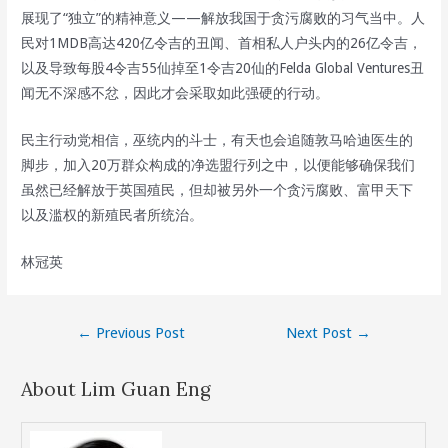
展现了“独立”的精神意义——解放我国于贪污腐败的习气当中。人
民对1MDB高达420亿令吉的丑闻、首相私人户头内的26亿令吉，
以及导致每股4令吉55仙掉至1令吉20仙的Felda Global Ventures丑
闻无不深感不忿，因此才会采取如此强硬的行动。
民主行动党相信，巫统内的斗士，有天也会追随敦马哈迪医生的
脚步，加入20万群众构成的净选盟行列之中，以便能够确保我们
虽然已经解放于英国殖民，但却被另外一个贪污腐败、富甲天下
以及滥权的新殖民者所统治。
林冠英
Post
←
Previous Post
Next Post
→
navigation
About Lim Guan Eng