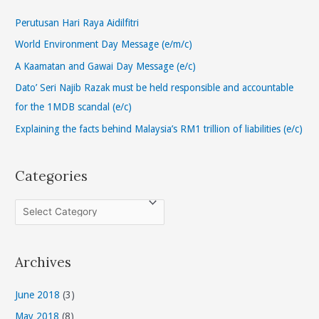
c
h
Perutusan Hari Raya Aidilfitri
f
World Environment Day Message (e/m/c)
o
A Kaamatan and Gawai Day Message (e/c)
r
Dato’ Seri Najib Razak must be held responsible and accountable
:
for the 1MDB scandal (e/c)
Explaining the facts behind Malaysia’s RM1 trillion of liabilities (e/c)
Categories
C
a
t
Archives
e
g
June 2018
(3)
o
May 2018
(8)