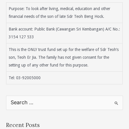
Purpose: To look after living, medical, education and other
financial needs of the son of late Sdr Teoh Beng Hock.
Bank account: Public Bank (Cawangan Sri Kembangan) A/C No.:
3154 127 533
This is the ONLY trust fund set up for the welfare of Sdr Teoh’s
son, Teoh Er Jia. The family has not given consent for the
setting up of any other fund for this purpose.
Tel: 03-92005000
S
e
a
r
Recent Posts