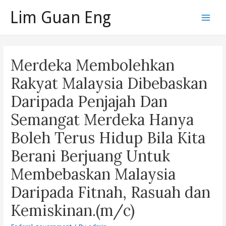
Skip
Lim Guan Eng
to
Main
content
Men
Merdeka Membolehkan
Rakyat Malaysia Dibebaskan
Daripada Penjajah Dan
Semangat Merdeka Hanya
Boleh Terus Hidup Bila Kita
Berani Berjuang Untuk
Membebaskan Malaysia
Daripada Fitnah, Rasuah dan
Kemiskinan.(m/c)