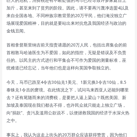
巨大的危机，消费税还有不断贬值的马币已经导致许多家庭百上
加斤，甚至来到了贫穷的阶段。因此，请不要再污蔑净选盟4以及
来自全国各地、不同种族宗教背景的20万平民，他们淹没独立广
场展现爱国精神，目的就是要站出来对抗危及我国经济与政治的
金钱丑闻。
首相拿督斯里纳吉前天指责请愿的20万人民，包括出席集会的前
首相敦马哈迪医生为不爱国，如此的指控，无疑是错误及不负责
任的。以民主的方式进行和平集会不可作为爱国的测量标准，巫
统难道已经忘记，当年他们也是这样向英国争取独立的。
今天，马币已跌至4令吉30仙兑1美元、1新元换3令吉10仙，8.5
泰铢兑1令吉的窘境。在此情况之下，试问马来西亚人还能到哪里
去？还有尾随而来的消费税，是要把人逼上梁山？既然美国、新
加坡及泰国现在我们都去不得，也许民众就只能走上独立广场，
向“捐款”、贪污及滥用公款说不，以便拯救我国的经济于水深火热
之中。
事实上，我认为这走上街头的20万群众应该获得赞赏，因为他们