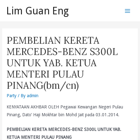
Skip
Lim Guan Eng
to
Main
content
Men
PEMBELIAN KERETA
MERCEDES-BENZ S300L
UNTUK YAB. KETUA
MENTERI PULAU
PINANG(bm/cn)
Party
/ By
admin
KENYATAAN AKHBAR OLEH Pegawai Kewangan Negeri Pulau
Pinang, Dato’ Haji Mokhtar bin Mohd Jait pada 03.01.2014.
PEMBELIAN KERETA MERCEDES-BENZ S300L UNTUK YAB.
KETUA MENTERI PULAU PINANG