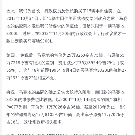
因此，我们为首长、行政议员及议长购买了15辆丰田佳美。在
2013年10月31日，即15辆丰田佳美正式移交给州政府之后，马赛
地的供应商才发出我们所要求的保证信，但是只限于一辆马赛地
S300L。过后，在2013年11月20日的行政议会上，行政议员才一
致决定购买马赛地S300L。
第四， 免税后，马赛地的售价为29万8263令吉75仙，与原价65
万7218令吉有很大的差别，费用减少了35万8954令吉25仙（或
55%）。这与18年前即1995年9月4日购买马赛地S320L的价格27
万1331令吉22仙相去不远。
再说，马赛地的品牌的确是公认比较持久耐用，而旧款的马赛地
S320L的维修费也比较低。以2004年10月14日购买的国产将相
PAC77为例，车价为11万7026令吉36仙。截至2013年为止，首9
年的维修费高达17万8105令吉10仙，高出车子原价11万7026令
吉36仙。这让州政府损失很多。