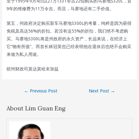
至于1995年9月4日以27万1331令吉22仙购买的马赛地S320L，首
9年的维修费为11万令吉。而且，马赛地还有二手价值。
第五，州政府决定购买新车马赛地S300L的考量，纯粹是因为获得
免税及高达56%的折扣。若没有这55%的折扣，我们绝不考虑购
买。马赛地S300L将是州政府的永久资产，长远来说，在经济上
它“物有所值”。而首长林冠英也已经表明他在退休后也绝不会购买
来做为私人用途。
槟州财政司莫达莫哈末加益
Post
←
Previous Post
Next Post
→
navigation
About Lim Guan Eng