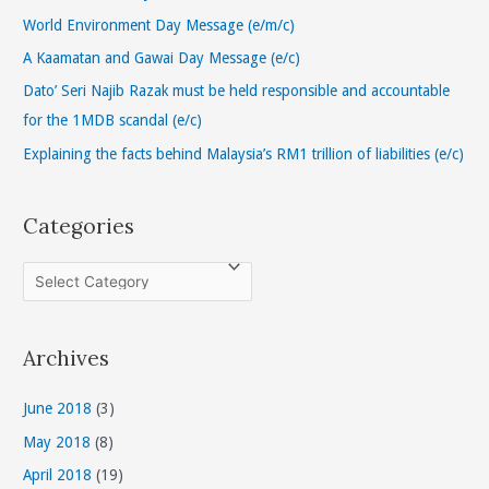
f
World Environment Day Message (e/m/c)
o
A Kaamatan and Gawai Day Message (e/c)
r
Dato’ Seri Najib Razak must be held responsible and accountable
:
for the 1MDB scandal (e/c)
Explaining the facts behind Malaysia’s RM1 trillion of liabilities (e/c)
Categories
C
a
t
Archives
e
g
June 2018
(3)
o
May 2018
(8)
r
April 2018
(19)
i