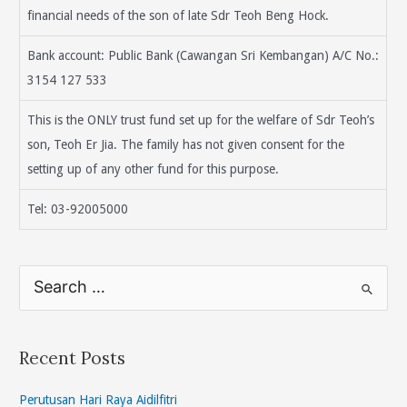
financial needs of the son of late Sdr Teoh Beng Hock.
Bank account: Public Bank (Cawangan Sri Kembangan) A/C No.:
3154 127 533
This is the ONLY trust fund set up for the welfare of Sdr Teoh’s
son, Teoh Er Jia. The family has not given consent for the
setting up of any other fund for this purpose.
Tel: 03-92005000
S
e
a
r
Recent Posts
c
h
Perutusan Hari Raya Aidilfitri