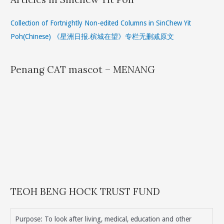
Collection of Fortnightly Non-edited Columns in SinChew Yit
Poh(Chinese) 《星洲日报.槟城在望》专栏无删减原文
Penang CAT mascot – MENANG
TEOH BENG HOCK TRUST FUND
Purpose: To look after living, medical, education and other