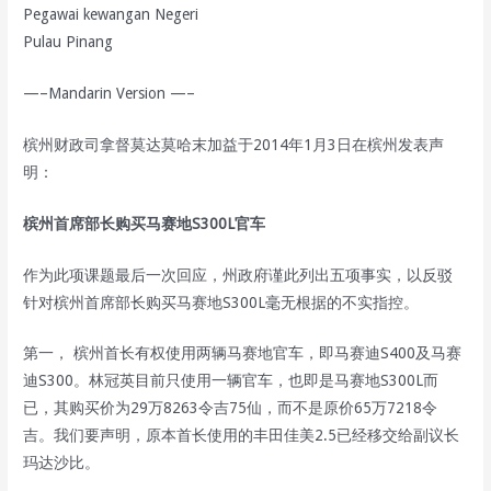
Pegawai kewangan Negeri
Pulau Pinang
—–Mandarin Version —–
槟州财政司拿督莫达莫哈末加益于2014年1月3日在槟州发表声
明：
槟州首席部长购买马赛地S300L官车
作为此项课题最后一次回应，州政府谨此列出五项事实，以反驳
针对槟州首席部长购买马赛地S300L毫无根据的不实指控。
第一， 槟州首长有权使用两辆马赛地官车，即马赛迪S400及马赛
迪S300。林冠英目前只使用一辆官车，也即是马赛地S300L而
已，其购买价为29万8263令吉75仙，而不是原价65万7218令
吉。我们要声明，原本首长使用的丰田佳美2.5已经移交给副议长
玛达沙比。