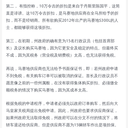
第二， 有指控称，10万令吉的折扣是来自于丹斯里陈国平，这简
直是诽谤。这10万令吉折扣，是马赛地供应商在全马所给予的折
扣，而不是经销商。所有欲购买2012年出产的马赛地S300L的人
士，都能够获得这项折扣。
第三，在初期，州政府的确有意为15名行政议员（包括首席部
长）及议长购买马赛地，因为它更安全及稳定的特点。但最终买
不成，因为其税务（营业税及销费税）太高，也无法获得免税。
再说，马赛地供应商也无法给予书面保证书，即：若州政府申请
不到免税，有关购车订单可以被取消的保证。首长及行政议员不
愿意像之前的一些州属般，在没有获得集体购买折扣、必须缴全
额税务的情况下购买马赛地，因为其成本太高。
根据免税的申请程序，申请者必须先以政府订单购车，然后向大
马皇家关税局提出免税申请。因此，州政府也要求供应商保证，
如果州政府无法取得免税，州政府可以在分文不付的情况下，将
轿车退还给供应商。但是供应商不愿为15辆轿车作出是项担保。